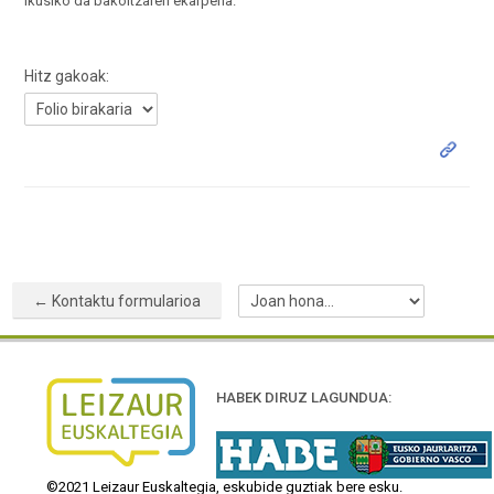
ikusiko da bakoitzaren ekarpena.
Hitz gakoak:
← Kontaktu formularioa
Joan
hona...
HABEK DIRUZ LAGUNDUA:
©2021 Leizaur Euskaltegia, eskubide guztiak bere esku.