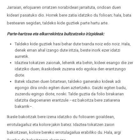
Bilatu
Jarraian, erlojuaren orratzen norabideari jarraituta, ondoan duen
Ikastaroak
Bidali
kideari pasatuko dio. Horrek bere zatia idatziko du folioan; hala, bata
bestearen segidan, taldeko kide guztiek parte hartu arte.
Parte-hartzea eta elkarrekintza bultzatzeko irizpideak:
Taldeko kide guztiek hasi behar dute txanda noiz edo noiz. Hala,
denek eman ahal izango dute iritzia, beste inork ezer idatzi
aurretik.
Idaztea tokatzen zaionak, lehenik eta behin, kideei esango die zer
idatziko duen; ikaskideek zuzena edo egokia den erantzungo
diote.
Batek idazten duen bitartean, taldeko gainerako kideak adi
egongo dira ondo egiten duen aztertzeko. Gaizki egiten badu,
zuzendu egingo diote, noski. Talde guztia da folio birakarian
idatzita dagoenaren erantzule –ez bakoitza bere zatiarena
bakarrik–.
Ikasle bakoitzak bere izena idatziko du folioaren goialdean,
errotulagailuz eta kolore jakin batez. Idaztea tokatzen zaion
bakoitzean, kolore bereko errotulagailua erabiliko du. Hala, argi